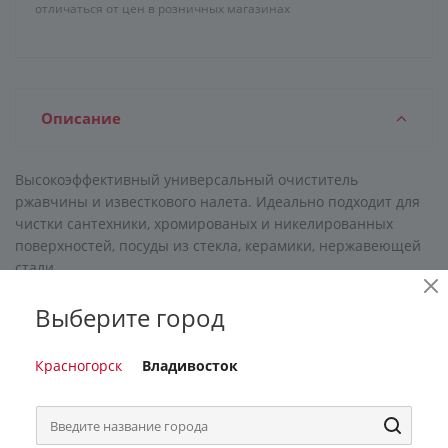
отличаться от цен в розничных магазинах
Описание
Высокоэффективный универсальный очиститель
ржавчины и известкового налета. Идеально подходит для
чистки сантехники, хромированых и никелированных
поверхностей, посуды из стекла, керамики, нержавеющей
стали.
Выберите город
Красногорск
Владивосток
Характеристики
Бонусы
0