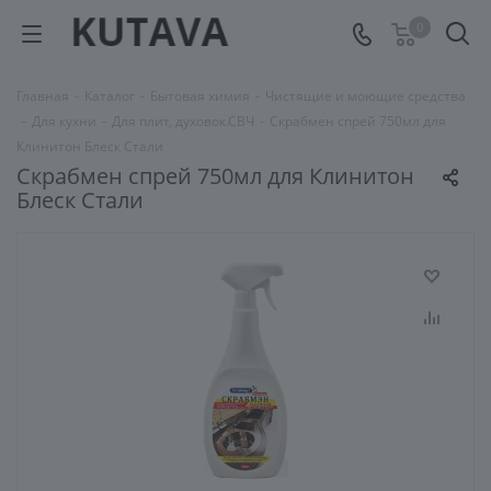
0
Главная
-
Каталог
-
Бытовая химия
-
Чистящие и моющие средства
-
Для кухни
-
Для плит, духовок.СВЧ
-
Скрабмен спрей 750мл для
Клинитон Блеск Стали
Скрабмен спрей 750мл для Клинитон
Блеск Стали