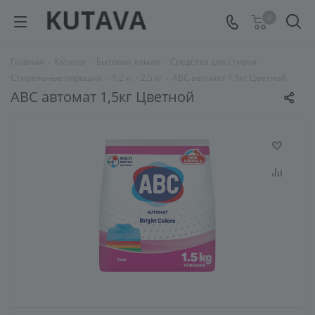
0
Главная
-
Каталог
-
Бытовая химия
-
Средства для стирки
-
Стиральные порошки
-
1,2 кг - 2,5 кг
-
АВС автомат 1,5кг Цветной
АВС автомат 1,5кг Цветной