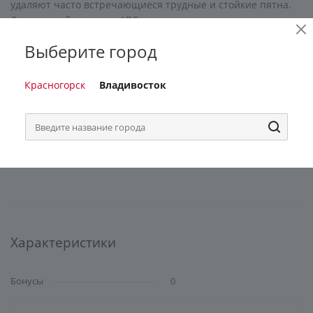
удаляют часто встречающиеся трудные и стойкие пятна.
Стиральный порошок ABC предназначен для стирки в
стиральных машинах любого типа, а так же для ручной
Выберите город
стирки. ABC порошок для стирки придаст Вашим вещам
безупречную чистоту и аромат свежести. Турецкий
порошок ABC подходит для стирки смешанных тканей.
Красногорск
Владивосток
Состав: Анионные активные вещества, Кислородный
отбеливатель %5-15, Неионогенные активные вещества,
Мыло, Поликарбоксилат меньше % 5, Оптические
отбеливатели, Энзим, Парфюмерное средство. Бытовая
химия для стирки ABC Производство Турция.
Характеристики
Бонусы
0