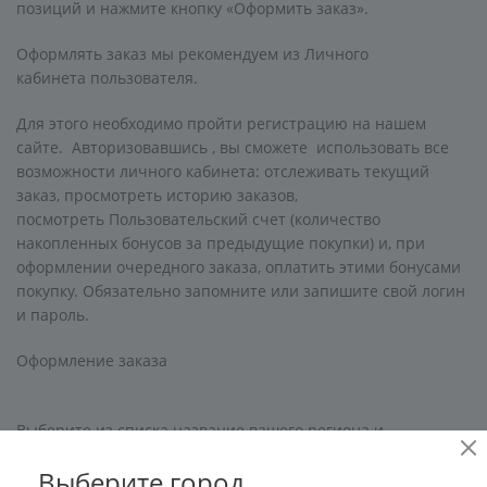
позиций и нажмите кнопку «Оформить заказ».
Оформлять заказ мы рекомендуем из Личного
кабинета пользователя.
Для этого необходимо пройти регистрацию на нашем
сайте. Авторизовавшись , вы сможете использовать все
возможности личного кабинета: отслеживать текущий
заказ, просмотреть историю заказов,
посмотреть Пользовательский счет (количество
накопленных бонусов за предыдущие покупки) и, при
оформлении очередного заказа, оплатить этими бонусами
покупку. Обязательно запомните или запишите свой логин
и пароль.
Оформление заказа
Выберите из списка название вашего региона и
населённого пункта.
Выберите город