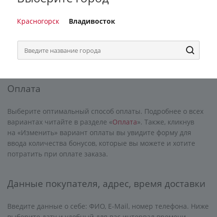
Доставка
Красногорск
Владивосток
Подробнее об условиях доставки читайте в разделе
«
Доставка
». Выбирайте удобный для вас вариант доставки
кликнув на «Изменить».
Оплата
Выберите оптимальный способ оплаты. Подробнее о всех
вариантах читайте в разделе «
Оплата
». Также, кликнув
на «Изменить» вариант оплаты вы увидите форму для
ввода количества бонусов, которые вы можете и хотите
потратить при оплате заказа.
Данные покупателя, адрес, время доставки
Введите данные о себе: ФИО, E-Mail, номер телефона. Ниже
выберите дату и удобный для вас интервал времени