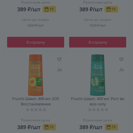
Розничная цена
Розничная цена
389
₽
/шт
389
₽
/шт
19
19
Цена до скидки
Цена до скидки
529
₽
/шт
529
₽
/шт
В корзину
В корзину
Fructis Шамп. 400 мл. SOS
Fructis Шамп. 400 мл. Рост во
Восстановление
всю силу
Розничная цена
Розничная цена
389
₽
/шт
389
₽
/шт
19
19