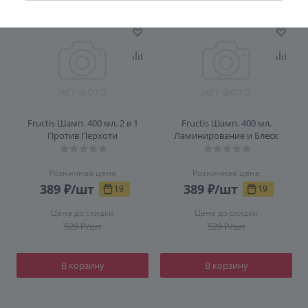
Fructis Шамп. 400 мл. 2 в 1
Fructis Шамп. 400 мл.
Против Перхоти
Ламинирование и Блеск
Розничная цена
Розничная цена
389
₽
/шт
389
₽
/шт
19
19
Цена до скидки
Цена до скидки
529
₽
/шт
529
₽
/шт
В корзину
В корзину