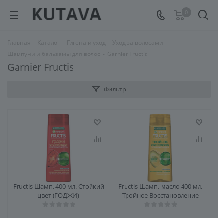
0
Главная
-
Каталог
-
Гигена и уход
-
Уход за волосами
-
Шампуни и бальзамы для волос
-
Garnier Fructis
Garnier Fructis
Фильтр
Fructis Шамп. 400 мл. Стойкий
Fructis Шамп.-масло 400 мл.
цвет (ГОДЖИ)
Тройное Восстановление