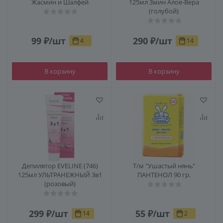
Жасмин и Шалфей
125мл 3мин Алое-Вера
(голубой)
99
₽
/шт
290
₽
/шт
4
14
В корзину
В корзину
Депилятор EVELINE (746)
Т/м "Ушастый нянь"
125мл УЛЬТРАНЕЖНЫЙ 3в1
ПАНТЕНОЛ 90 гр.
(розовый)
299
₽
/шт
55
₽
/шт
14
2