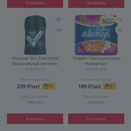
В корзину
В корзину
"Рексона" 50 г. Стик (МУЖ)
"Олвейс" Платинум ультра
Минеральный комплекс
Нормал 8шт
Розничная цена
Розничная цена
239
₽
/шт
189
₽
/шт
11
9
Цена до скидки
Цена до скидки
390
₽
/шт
224
₽
/шт
В корзину
В корзину