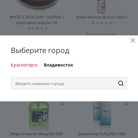
ФИТО К ВАЗЕЛИН "НОРКА" с
AURA Ватные Диски 150шт
норковым жиром,10г
Розничная цена
98
₽
/шт
4
Выберите город
Цена до скидки
45
₽
/шт
2
135
₽
/шт
Красногорск
Владивосток
В корзину
В корзину
Жидкое мыло Минутка 500г
Депилятор EVELINE (739)