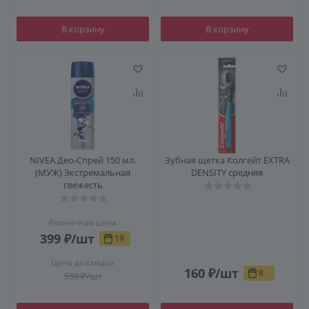
В корзину
В корзину
NIVEA Део-Спрей 150 мл.
Зубная щетка Колгейт EXTRA
(МУЖ) Экстремальная
DENSITY средняя
свежесть
Розничная цена
399
₽
/шт
19
Цена до скидки
160
₽
/шт
8
559
₽
/шт