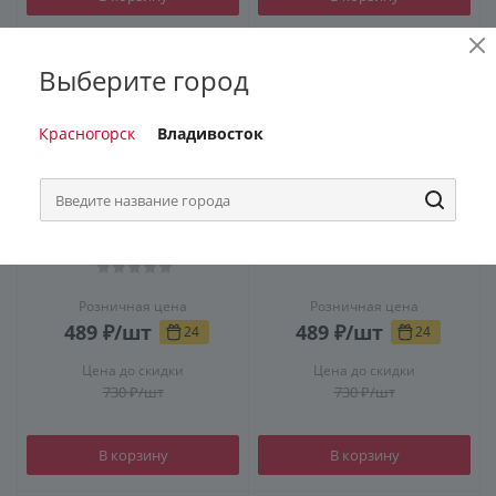
Выберите город
Красногорск
Владивосток
Гель д/д "Палмолив" 750 мл.
Гель д/д "Палмолив" 750 мл.
MEN Лед.Артика Северный
MEN Цитрусовый Заряд
океан 3 в 1
Розничная цена
Розничная цена
489
₽
/шт
489
₽
/шт
24
24
Цена до скидки
Цена до скидки
730
₽
/шт
730
₽
/шт
В корзину
В корзину