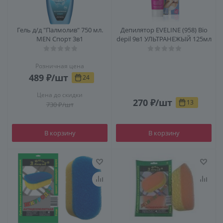
Гель д/д "Палмолив" 750 мл.
Депилятор EVELINE (958) Bio
MEN Спорт 3в1
depil 9в1 УЛЬТРАНЕЖЫЙ 125мл
Розничная цена
489
₽
/шт
24
Цена до скидки
270
₽
/шт
13
730
₽
/шт
В корзину
В корзину