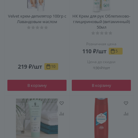
Velvet крем-депилятор 100гр с
НК Крем для рук Облепихово-
Лавандовым маслом
глицириновый (витаминный)
50мл
Розничная цена
110
₽
/шт
5
Цена до скидки
219
₽
/шт
10
130
₽
/шт
В корзину
В корзину