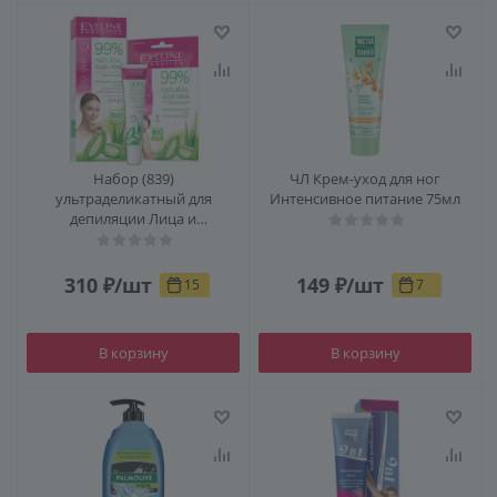
Набор (839)
ЧЛ Крем-уход для ног
ультраделикатный для
Интенсивное питание 75мл
депиляции Лица и
Подбородка серии 99% natural
aloe vera: ультрадели
310
₽
/шт
149
₽
/шт
15
7
В корзину
В корзину