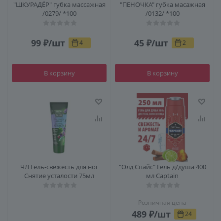
"ШКУРАДЁР" губка массажная
"ПЕНОЧКА" губка масажная
/0279/ *100
/0132/ *100
99
₽
/шт
45
₽
/шт
4
2
В корзину
В корзину
ЧЛ Гель-свежесть для ног
"Олд Спайс" Гель д/душа 400
Снятие усталости 75мл
мл Captain
Розничная цена
489
₽
/шт
24