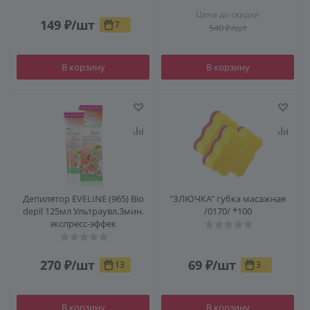
Цена до скидки
149
₽
/шт
7
540
₽
/шт
В корзину
В корзину
Депилятор EVELINE (965) Bio
"ЗЛЮЧКА" губка масажная
depil 125мл Ультраувл.3мин.
/0170/ *100
экспресс-эффек
270
₽
/шт
69
₽
/шт
13
3
В корзину
В корзину