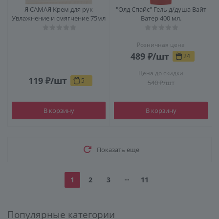
Я САМАЯ Крем для рук
"Олд Спайс" Гель д/душа Вайт
Увлажнение и смягчение 75мл
Ватер 400 мл.
Розничная цена
489
₽
/шт
24
Цена до скидки
119
₽
/шт
5
540
₽
/шт
В корзину
В корзину
Показать еще
1
2
3
11
Популярные категории