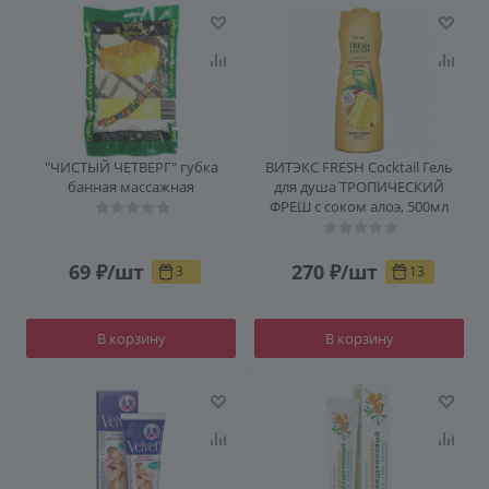
"ЧИСТЫЙ ЧЕТВЕРГ" губка
ВИТЭКС FRESH Cocktail Гель
банная массажная
для душа ТРОПИЧЕСКИЙ
ФРЕШ с соком алоэ, 500мл
69
₽
/шт
270
₽
/шт
3
13
В корзину
В корзину