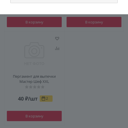
90
₽
/шт
184
₽
/шт
4
9
В корзину
В корзину
Пергамент для выпечки
Мастер Шеф XXL
40
₽
/шт
2
В корзину