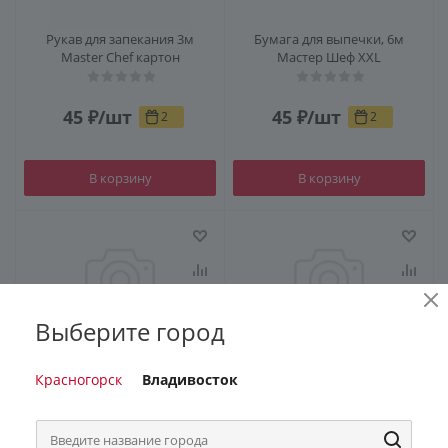
Рукав для запекания 3м
Бумага для выпечки, 6м
Master Chef картон
Мастер Шеф XXL
45
₽
/шт
45
₽
/шт
2
2
В корзину
В корзину
Выберите город
Бумага для выпечки 5м
WACO Пергамент для выпечки
Красногорск
Владивосток
Мастер фреш
10м силиконизированный
Силиконизированный 5783
коричневый 0573