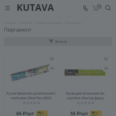
0
Главная
-
Каталог
-
Товары для дома
-
Пергамент
Пергамент
Фильтр
Рукав Авиакомп д/запекания с
Рукав для запекания 3м,
клипсами 29см*3м (3503)
коробка, Мастер фреш
65
₽
/шт
55
₽
/шт
3
2