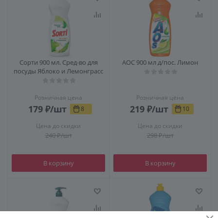
Сорти 900 мл. Сред-во для
АОС 900 мл д/пос. Лимон
посуды Яблоко и Лемонграсс
Розничная цена
Розничная цена
179
₽
/шт
219
₽
/шт
8
10
Цена до скидки
Цена до скидки
240
₽
/шт
298
₽
/шт
В корзину
В корзину