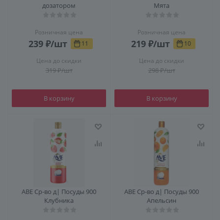
дозатором
Мята
Розничная цена
Розничная цена
239
₽
/шт
219
₽
/шт
11
10
Цена до скидки
Цена до скидки
319
₽
/шт
298
₽
/шт
В корзину
В корзину
АВЕ Ср-во д| Посуды 900
АВЕ Ср-во д| Посуды 900
Клубника
Апельсин