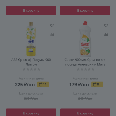
В корзину
В корзину
АВЕ Ср-во д| Посуды 900
Сорти 900 мл. Сред-во для
Лимон
посуды Апельсин и Мята
Розничная цена
Розничная цена
225
₽
/шт
179
₽
/шт
11
8
Цена до скидки
Цена до скидки
360
₽
/шт
240
₽
/шт
В корзину
В корзину