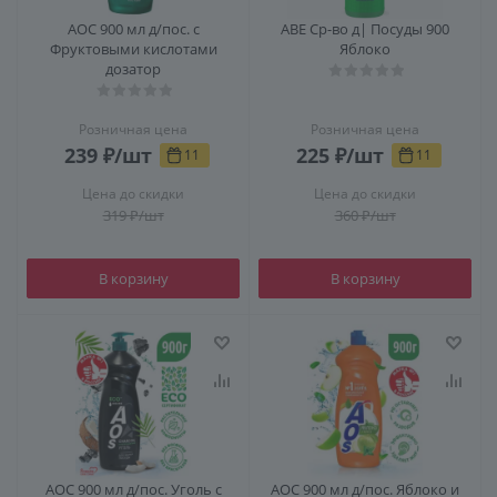
АОС 900 мл д/пос. с
АВЕ Ср-во д| Посуды 900
Фруктовыми кислотами
Яблоко
дозатор
Розничная цена
Розничная цена
239
₽
/шт
225
₽
/шт
11
11
Цена до скидки
Цена до скидки
319
₽
/шт
360
₽
/шт
В корзину
В корзину
АОС 900 мл д/пос. Уголь с
АОС 900 мл д/пос. Яблоко и