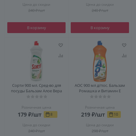
Цена до скидки
Цена до скидки
240
₽
/шт
240
₽
/шт
В корзину
В корзину
Сорти 900 мл. Сред-во для
АОС 900 мл д/пос. Бальзам
посуды Бальзам Алое Вера
Ромашка и Витамин Е
Розничная цена
Розничная цена
179
₽
/шт
219
₽
/шт
8
10
Цена до скидки
Цена до скидки
240
₽
/шт
298
₽
/шт