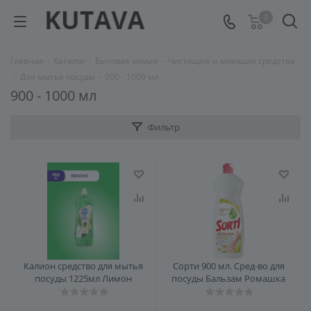
0
Главная
-
Каталог
-
Бытовая химия
-
Чистящие и моющие средства
-
Для мытья посуды
-
900 - 1000 мл
900 - 1000 мл
Фильтр
Калион средство для мытья
Сорти 900 мл. Сред-во для
посуды 1225мл Лимон
посуды Бальзам Ромашка