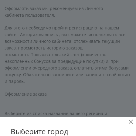
Оформлять заказ мы рекомендуем из Личного
кабинета пользователя.
Для этого необходимо пройти регистрацию на нашем
сайте. Авторизовавшись , вы сможете использовать все
возможности личного кабинета: отслеживать текущий
заказ, просмотреть историю заказов,
посмотреть Пользовательский счет (количество
накопленных бонусов за предыдущие покупки) и, при
оформлении очередного заказа, оплатить этими бонусами
покупку. Обязательно запомните или запишите свой логин
и пароль.
Оформление заказа
Выберите из списка название вашего региона и
населённого пункта.
Выберите город