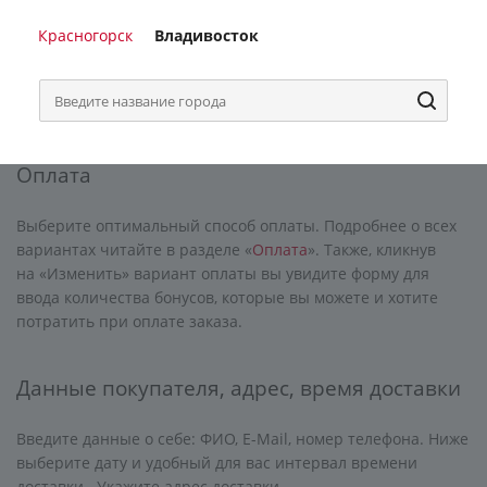
Доставка
Красногорск
Владивосток
Подробнее об условиях доставки читайте в разделе
«
Доставка
». Выбирайте удобный для вас вариант доставки
кликнув на «Изменить».
Оплата
Выберите оптимальный способ оплаты. Подробнее о всех
вариантах читайте в разделе «
Оплата
». Также, кликнув
на «Изменить» вариант оплаты вы увидите форму для
ввода количества бонусов, которые вы можете и хотите
потратить при оплате заказа.
Данные покупателя, адрес, время доставки
Введите данные о себе: ФИО, E-Mail, номер телефона. Ниже
выберите дату и удобный для вас интервал времени
доставки. Укажите адрес доставки.