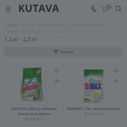
0
Главная
-
Каталог
-
Бытовая химия
-
Средства для стирки
-
Стиральные порошки
-
1,2 кг - 2,5 кг
1,2 кг - 2,5 кг
Фильтр
БИОЛАН 2400 гр. Автомат
БИМАКС 1,5кг. Автомат Колор
Апельсин и лимон