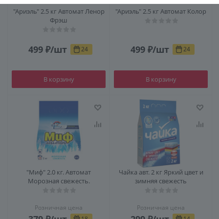
"Ариэль" 2.5 кг Автомат Ленор
"Ариэль" 2.5 кг Автомат Колор
Фрэш
499
₽
/шт
499
₽
/шт
24
24
В корзину
В корзину
"Миф" 2.0 кг. Автомат
Чайка авт. 2 кг Яркий цвет и
Морозная свежесть.
зимняя свежесть
Розничная цена
Розничная цена
379
₽
/шт
299
₽
/шт
18
14