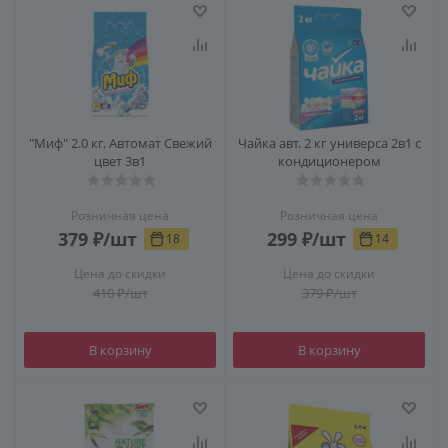
"Миф" 2.0 кг. Автомат Свежий
Чайка авт. 2 кг универса 2в1 с
цвет 3в1
кондиционером
Розничная цена
Розничная цена
379
₽
/шт
299
₽
/шт
18
14
Цена до скидки
Цена до скидки
410
₽
/шт
379
₽
/шт
В корзину
В корзину