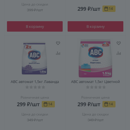
Цена до скидки
299
₽
/шт
14
399
₽
/шт
В корзину
В корзину
АВС автомат 1,5кг Лаванда
АВС автомат 1,5кг Цветной
Розничная цена
Розничная цена
299
₽
/шт
299
₽
/шт
14
14
Цена до скидки
Цена до скидки
349
₽
/шт
349
₽
/шт