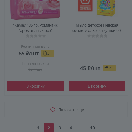
"Камей" 85 гр. Романтик
Мыло Детское Невская
(аромат алых роз)
косметика Без отдушки 90г
Розничная цена
65
₽
/шт
3
Цена до скидки
45
₽
/шт
2
95
₽
/шт
В корзину
В корзину
Показать еще
1
2
3
4
10