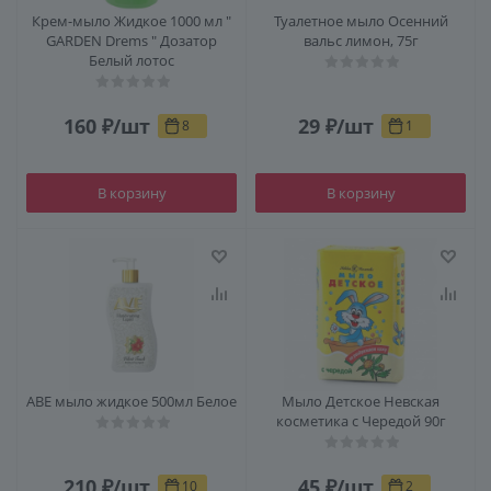
Крем-мыло Жидкое 1000 мл "
Туалетное мыло Осенний
GARDEN Drems " Дозатор
вальс лимон, 75г
Белый лотос
160
₽
/шт
29
₽
/шт
8
1
В корзину
В корзину
АВЕ мыло жидкое 500мл Белое
Мыло Детское Невская
косметика с Чередой 90г
210
₽
/шт
45
₽
/шт
10
2