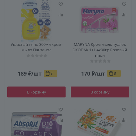
Ушастый нянь 300мл крем-
MARYNA Крем мыло туалет.
мыло Пантенол
ЭКОПАК 1+1 4х90гр Розовый
пион
189
₽
/шт
170
₽
/шт
9
8
В корзину
В корзину