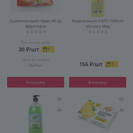
Туалетное мыло Авакс 90 гр.
Жидкое мыло ХЭЛП 1000 мл
Фруктовое
Молоко Мед
Розничная цена
20
₽
/шт
1
Цена до скидки
156
₽
/шт
7
25
₽
/шт
В корзину
В корзину