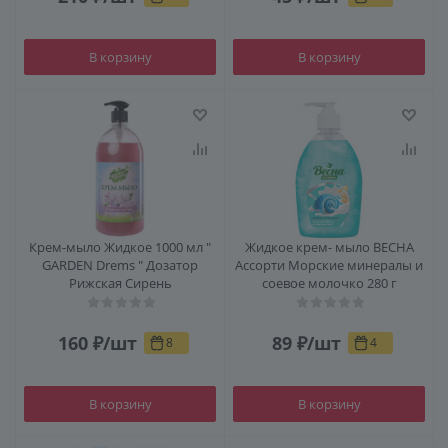
В корзину
В корзину
Крем-мыло Жидкое 1000 мл "
Жидкое крем- мыло ВЕСНА
GARDEN Drems " Дозатор
Ассорти Морские минералы и
Рижская Сирень
соевое молочко 280 г
160
₽
/шт
89
₽
/шт
8
4
В корзину
В корзину