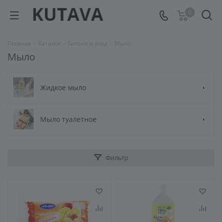
0
Главная
-
Каталог
-
Гигена и уход
-
Мыло
Мыло
Жидкое мыло
Мыло туалетное
Фильтр