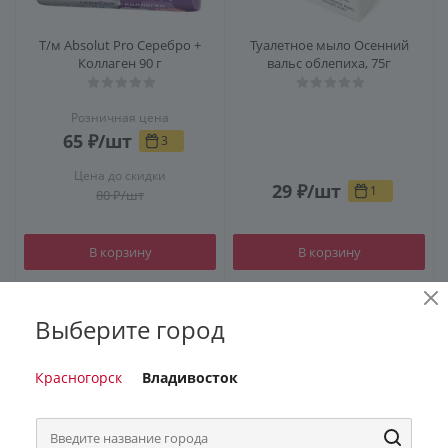
Т/м Absolut Pro Серебро +
Туалетное мыло Осенний
Коллаген 90 г
вальс облепиха, 75г
Розничная цена
65
₽
/шт
3
Цена до скидки
29
₽
/шт
1
80
₽
/шт
В корзину
В корзину
Выберите город
Красногорск
Владивосток
НК Дивный сад 90гр мыло
АВЕ мыло жидкое 500мл