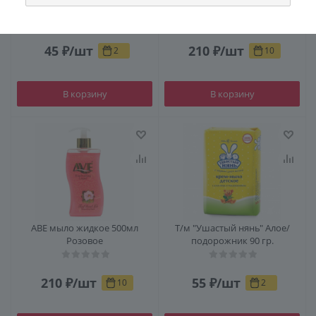
туалетное Яблоко
Голубое
45
₽
/шт
210
₽
/шт
2
10
В корзину
В корзину
АВЕ мыло жидкое 500мл
Т/м "Ушастый нянь" Алое/
Розовое
подорожник 90 гр.
210
₽
/шт
55
₽
/шт
10
2