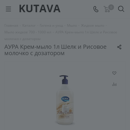
0
Главная
-
Каталог
-
Гигена и уход
-
Мыло
-
Жидкое мыло
-
Мыло жидкое 700 - 1000 мл
-
АУРА Крем-мыло 1л Шелк и Рисовое
молочко с дозатором
АУРА Крем-мыло 1л Шелк и Рисовое
молочко с дозатором