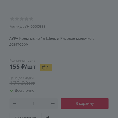
Артикул:
УН-00005338
АУРА Крем-мыло 1л Шелк и Рисовое молочко с
дозатором
Розничная цена
155
₽
/шт
7
Цена до скидки
179
₽
/шт
Достаточно
В корзину
Поделиться