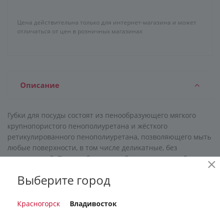
Цена действительна только для интернет-магазина и может
отличаться от цен в розничных магазинах
Описание
Губки для посуды состоят из пенообразующего мягкого
крупнопористого пенополиуретана и жёсткого
ретикулированного пенополиуретана, позволяющего мыть
любые поверхности, в том числе деликатные, без
повреждений. Такие губки имеют более длительный срок
службы, чем губки с абразивом. Благодаря своему
Выберите город
чистящему слою, который удаляет жир и не повреждает
поверхность, они идеально подходят для мытья любой
посуды, а так же чистки поверхности раковин, плит, ванн и
Красногорск
Владивосток
кафеля. Губку, извлечённую из вакуумной упаковки,