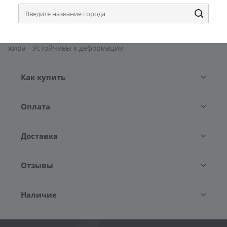
достаточно поместить в воду и она примет нормальную
форму. Преимущества: - Обладают высокой прочностью и
химической стойкостью - Отлично удерживают пену -
Экономят моющее средство - Хорошо промываются от
жира - Устойчивы к деформации
Как купить
Оплата
Доставка
Отзывы
Наличие