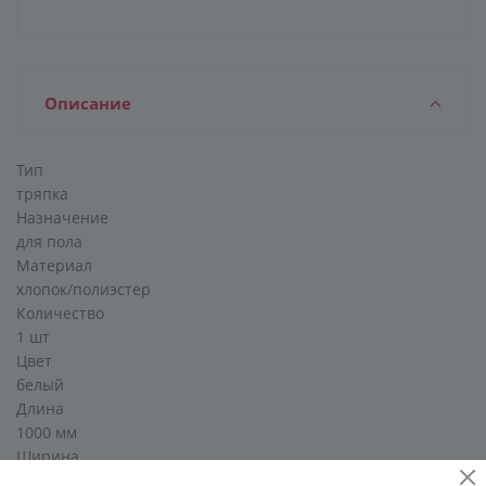
Описание
Тип
тряпка
Назначение
для пола
Материал
хлопок/полиэстер
Количество
1 шт
Цвет
белый
Длина
1000 мм
Ширина
800 мм