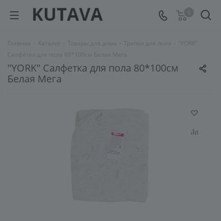
0
Главная
-
Каталог
-
Товары для дома
-
Тряпки для пола
-
"YORK"
Салфетка для пола 80*100см Белая Мега
"YORK" Салфетка для пола 80*100см
Белая Мега