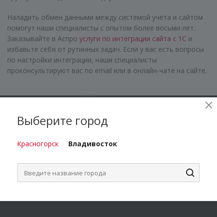
Наладить обмен данными между системой учета и сайтом
помогут наши специалисты с опытом более восьми лет.
Заказывайте в Аспро
услуги по интеграции сайта с 1С
и
избавьте себя от рутинных задач. Если у вас есть вопросы
по настройки интеграции, наши специалисты
проконсультируют вас по email или в онлайн-чате на сайте.
Выберите город
Подпишитесь на нашу рассылку, и получите
курс грамотного клиента!
Красногорск
Владивосток