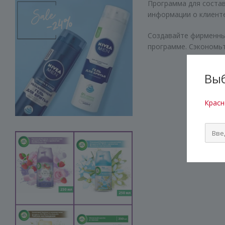
Программа для состав
информации о клиенте
Создавайте фирменные
программе. Сэкономь
Выб
Красн