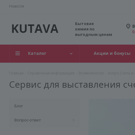
Новости
Бытовая
В
химия по
В
выгодным ценам
Каталог
Акции и бонусы
Главная
-
Справочная информация
-
Возможности
-
Аспро.Счета и 
Сервис для выставления сч
Блог
Вопрос-ответ