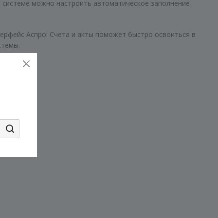
 В системе можно настроить автоматическое заполнение
ерфейс Аспро: Счета и акты поможет быстро освоиться в
стемы.