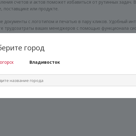
ления счетов и актов поможет избавиться от рутинных задач.
, поставщике или продукте.
 документы с логотипом и печатью в пару кликов. Удобный инт
те трудозатраты ваших менеджеров с помощью функционала си
ерите город
огорск
Владивосток