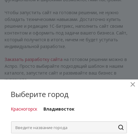
Чтобы запустить сайт на готовом решении, не нужно
обладать техническими навыками. Достаточно купить
решение и редакцию 1С-Битрикс, наполнить сайт своим
контентом и оформить под задачи вашего бизнеса. Сайт,
который получится в итоге, ничем не будет уступать
индивидуальной разработке.
Заказать разработку сайта
на готовом решении можно в
Аспро. Просто выбирайте подходящий шаблон в нашем
каталоге, запустите сайт и развивайте ваш бизнес в
интернете.
Выберите город
Красногорск
Владивосток
Подпишитесь на нашу рассылку, и получите
курс грамотного клиента!