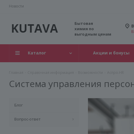
Новости
Бытовая
В
химия по
В
выгодным ценам
Каталог
Акции и бонусы
Главная
-
Справочная информация
-
Возможности
-
Аспро.HR
Система управления персо
Блог
Вопрос-ответ