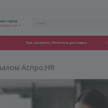
аш город
ладивосток
Как заказать Оплата и доставка
налом Аспро.HR