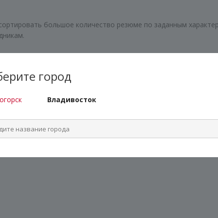
сортировать большое количество резюме по заданным характер
дникам.
про.HR, проводите онлайн-собеседования и привлекайте новых 
е — на общение с ними.
ерите город
огорск
Владивосток