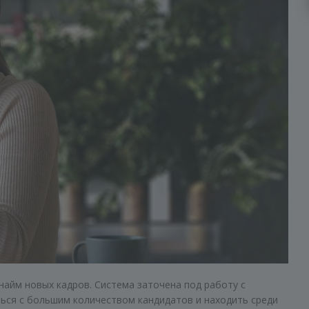
 найм новых кадров. Система заточена под работу с
ься с большим количеством кандидатов и находить среди