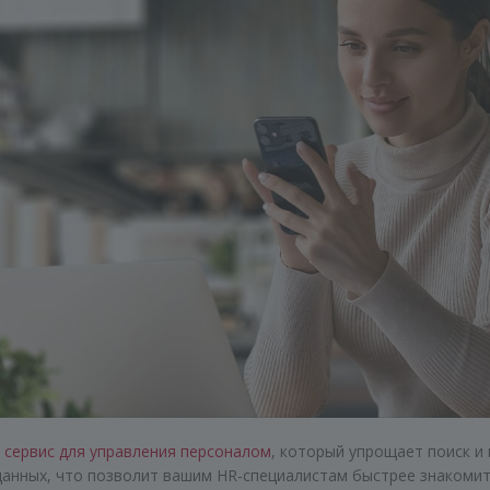
й
сервис для управления персоналом
, который упрощает поиск и
анных, что позволит вашим HR-специалистам быстрее знакомит