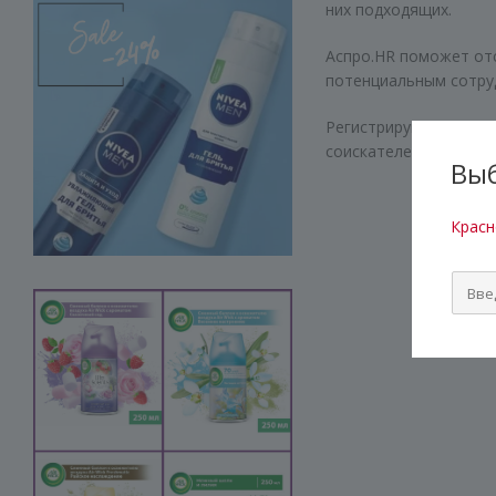
них подходящих.
Аспро.HR поможет от
потенциальным сотру
Регистрируйтесь в Ас
соискателей, а больш
Выб
Красн