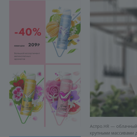
Аспро.HR — облачны
крупными массивами д