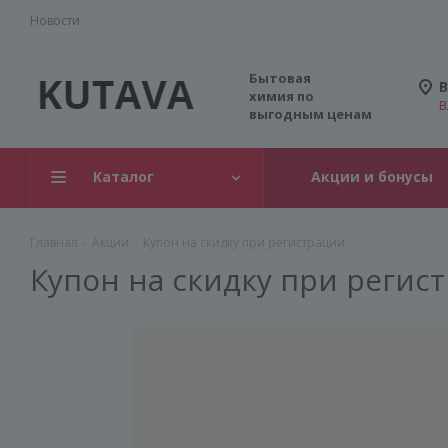
Новости
Бытовая
В
химия по
В
выгодным ценам
Каталог
Акции и бонусы
Главная
-
Акции
-
Купон на скидку при регистрации
Купон на скидку при регис