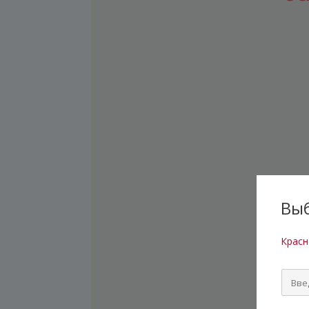
Выб
Красн