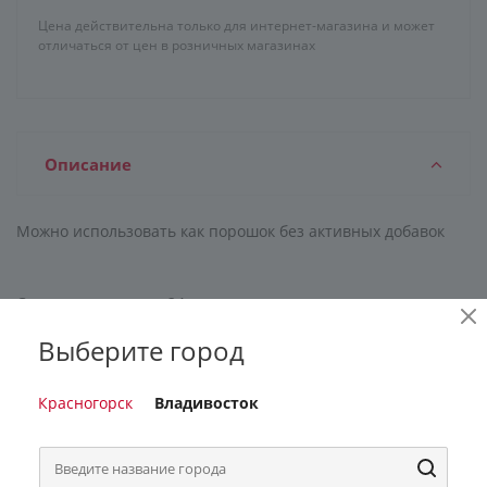
Цена действительна только для интернет-магазина и может
отличаться от цен в розничных магазинах
Описание
Можно использовать как порошок без активных добавок
Срок годности, мес: 24
Номер ГОСТ, ТУ, СТО, спецификации: ТУ 2381-096-00336562-
Выберите город
2006
Вес БРУТТО: 3,158
Состав: 5-15% анионные ПАВ, <5% неионогенные ПАВ,
Красногорск
Владивосток
цеолиты, поликарбоксилаты, энзимы, фосфонаты,
оптический отбеливатель, ароматизирующая добавка.
Серия: 100 цветов