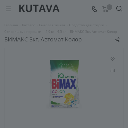
0
Главная
-
Каталог
-
Бытовая химия
-
Средства для стирки
-
Стиральные порошки
-
2,9 кг - 4,5 кг
-
БИМАКС 3кг. Автомат Колор
БИМАКС 3кг. Автомат Колор